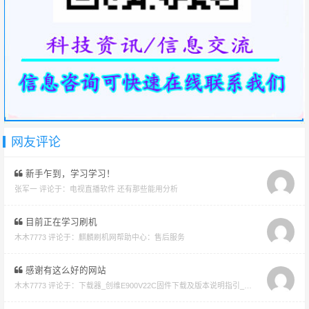
网友评论
新手乍到，学习学习！
张军一 评论于：
电视直播软件 还有那些能用分析
目前正在学习刷机
木木7773 评论于：
麒麟刷机网帮助中心：售后服务
感谢有这么好的网站
木木7773 评论于：
下载器_创维E900V22C固件下载及版本说明指引_看好在下载避免刷成砖