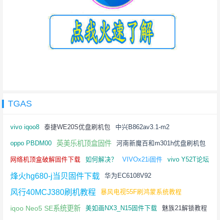
TGAS
vivo iqoo8
泰捷WE20S优盘刷机包
中兴B862av3.1-m2
英美乐机顶盒固件
oppo PBDM00
河南新魔百和m301h优盘刷机包
网络机顶盒破解固件下载
如何解决？
VIVOx21i固件
vivo Y52T论坛
烽火hg680-j当贝固件下载
华为EC6108V92
风行40MCJ380刷机教程
暴风电视55F刷鸿蒙系统教程
iqoo Neo5 SE系统更新
美如画NX3_N15固件下载
魅族21解锁教程