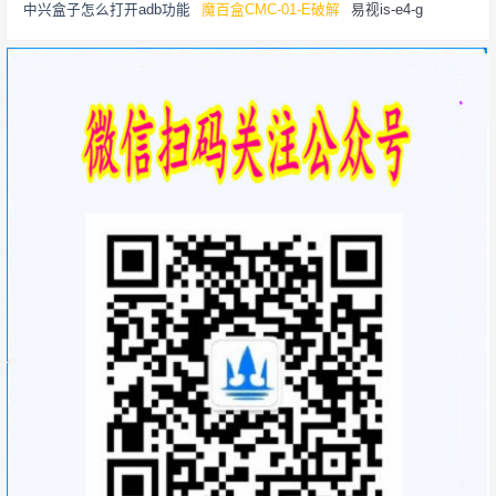
中兴盒子怎么打开adb功能
魔百盒CMC-01-E破解
易视is-e4-g