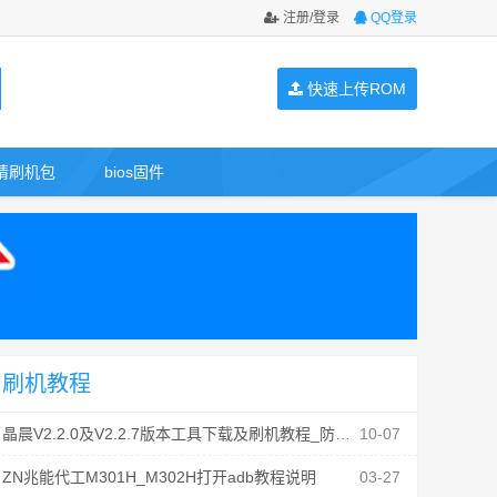
注册/登录
QQ登录
快速上传ROM
请刷机包
bios固件
刷机教程
晶晨V2.2.0及V2.2.7版本工具下载及刷机教程_防丢mac
10-07
ZN兆能代工M301H_M302H打开adb教程说明
03-27