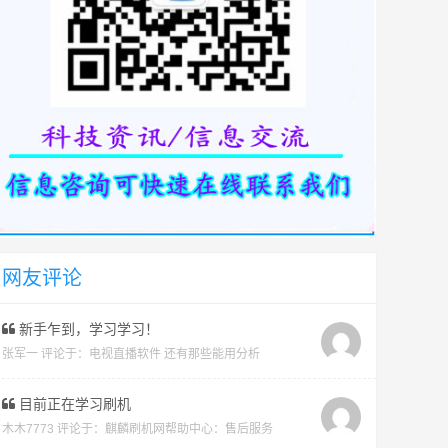
网友评论
新手乍到，学习学习！
张军一 评论于：
电视直播软件 还有那些能用分析
目前正在学习刷机
木木7773 评论于：
麒麟刷机网帮助中心：售后服务