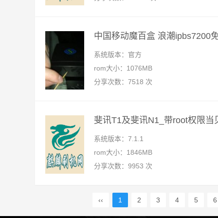
中国移动魔百盒 浪潮ipbs720
系统版本：官方
rom大小：1076MB
分享次数：7518 次
斐讯T1及斐讯N1_带root权限
系统版本：7.1.1
rom大小：1846MB
分享次数：9953 次
‹‹
1
2
3
4
5
6