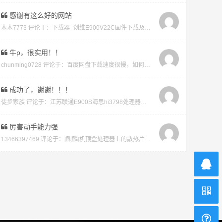
感谢有这么好的网站
木木7773 评论于：
下载器_创维E900V22C固件下载及版本说明指引_看好在下载避免刷成砖
牛p，很实用！！
chunming0728 评论于：
百度网盘下载速度很慢，如何才能不开vip会员就能享受高速下载的教程
成功了，谢谢！！！
徒步家族 评论于：
江苏联通E900S海思hi3798处理器强刷安卓系统教程
厉害动手能力强
13466397469 评论于：
[麒麟]机顶盒处理器上的散热片取下教程及复原教程