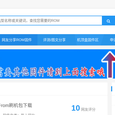
网友分享ROM固件
评测/图文分享
机顶盒固件区
申
固件rom刷机包下载
10
网友评分