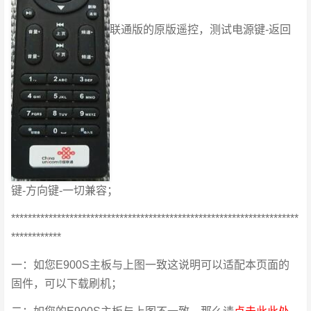
联通版的原版遥控，测试电源键-返回
键-方向键-一切兼容；
*********************************************************************
************
一：如您E900S主板与上图一致这说明可以适配本页面的
固件，可以下载刷机；