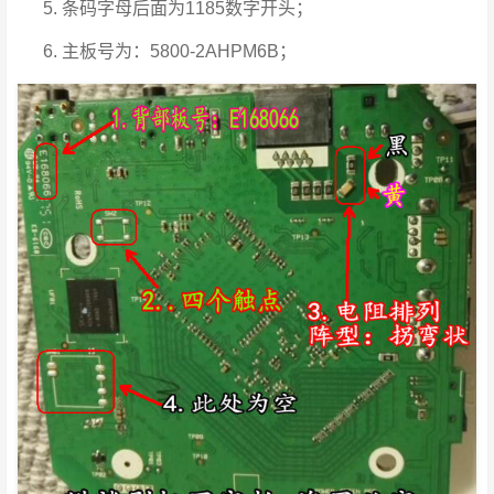
条码字母后面为1185数字开头；
主板号为：5800-2AHPM6B；