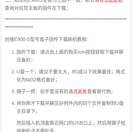
二：如您的E900S主板与上图不一致，那么请
点击此此处
查询对应您主板的固件在下载；
*********************************************************************
****************
创维E900-S型号盒子固件下载刷机教程：
固件下载：请点击上面的购买rom按钮获取下载并解
压备好；
U盘一个；建议不要太大，8G或以下效果最佳；格式
化为fat32格式备好；
镊子一把：如手里没有的请
点此处
查看替代物；
将你刚才下载并解压好附件内的四个文件复制到U盘
主目录下，
然后插入机顶盒靠近网口的USB口上，然后用镊子短
接刷机点不要松手，