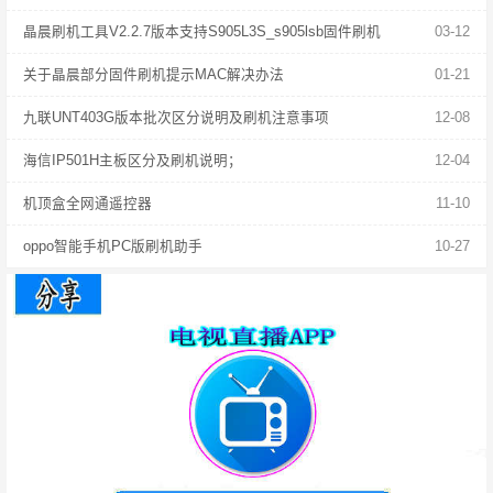
晶晨刷机工具V2.2.7版本支持S905L3S_s905lsb固件刷机
03-12
关于晶晨部分固件刷机提示MAC解决办法
01-21
九联UNT403G版本批次区分说明及刷机注意事项
12-08
海信IP501H主板区分及刷机说明；
12-04
机顶盒全网通遥控器
11-10
oppo智能手机PC版刷机助手
10-27