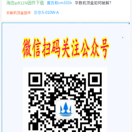
海信ip811N固件下载
魔百和cm101h
华数机顶盒如何破解？
贝尔S-010W-A
天敏机顶盒固件