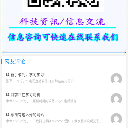
网友评论
新手乍到，学习学习！
张军一 评论于：
电视直播软件 还有那些能用分析
目前正在学习刷机
木木7773 评论于：
麒麟刷机网帮助中心：售后服务
感谢有这么好的网站
木木7773 评论于：
下载器_创维E900V22C固件下载及版本说明指引_看好在下载避免刷成砖