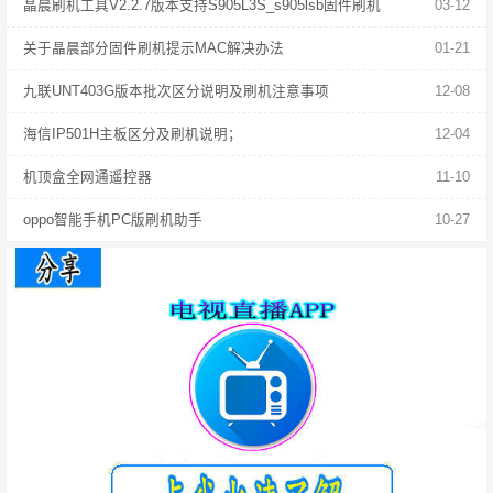
晶晨刷机工具V2.2.7版本支持S905L3S_s905lsb固件刷机
03-12
关于晶晨部分固件刷机提示MAC解决办法
01-21
九联UNT403G版本批次区分说明及刷机注意事项
12-08
海信IP501H主板区分及刷机说明；
12-04
机顶盒全网通遥控器
11-10
oppo智能手机PC版刷机助手
10-27