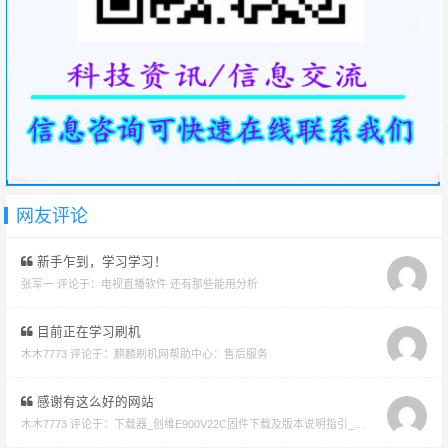
网友评论
新手乍到，学习学习！
张军一 评论于：
电视直播软件 还有那些能用分析
目前正在学习刷机
木木7773 评论于：
麒麟刷机网帮助中心：售后服务
感谢有这么好的网站
木木7773 评论于：
下载器_创维E900V22C固件下载及版本说明指引_看好在下载避免刷成砖