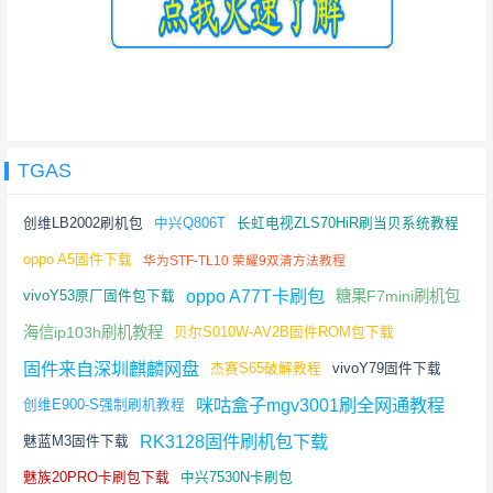
TGAS
创维LB2002刷机包
中兴Q806T
长虹电视ZLS70HiR刷当贝系统教程
oppo A5固件下载
华为STF-TL10 荣耀9双清方法教程
oppo A77T卡刷包
糖果F7mini刷机包
vivoY53原厂固件包下载
海信ip103h刷机教程
贝尔S010W-AV2B固件ROM包下载
固件来自深圳麒麟网盘
杰赛S65破解教程
vivoY79固件下载
咪咕盒子mgv3001刷全网通教程
创维E900-S强制刷机教程
RK3128固件刷机包下载
魅蓝M3固件下载
魅族20PRO卡刷包下载
中兴7530N卡刷包