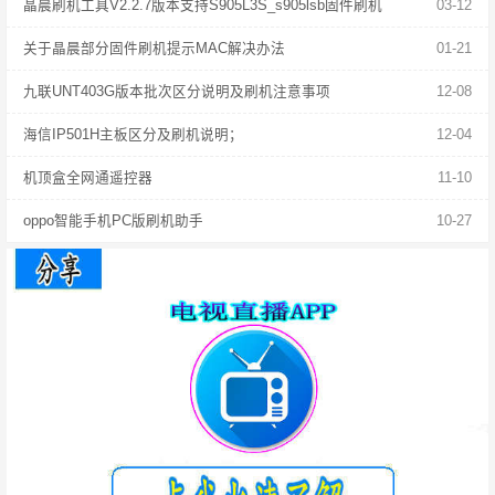
晶晨刷机工具V2.2.7版本支持S905L3S_s905lsb固件刷机
03-12
关于晶晨部分固件刷机提示MAC解决办法
01-21
九联UNT403G版本批次区分说明及刷机注意事项
12-08
海信IP501H主板区分及刷机说明；
12-04
机顶盒全网通遥控器
11-10
oppo智能手机PC版刷机助手
10-27