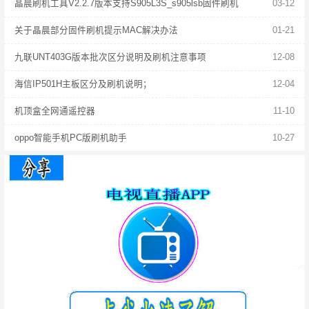
晶晨刷机工具V2.2.7版本支持S905L3S_s905lsb固件刷机
03-12
关于晶晨部分固件刷机提示MAC解决办法
01-21
九联UNT403G版本批次区分说明及刷机注意事项
12-08
海信IP501H主板区分及刷机说明；
12-04
机顶盒全网通遥控器
11-10
oppo智能手机PC版刷机助手
10-27