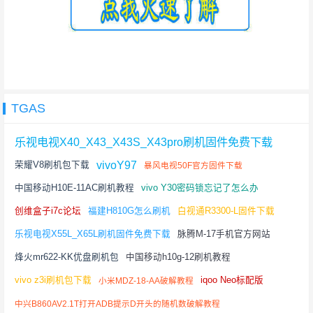
TGAS
乐视电视X40_X43_X43S_X43pro刷机固件免费下载
vivoY97
荣耀V8刷机包下载
暴风电视50F官方固件下载
中国移动H10E-11AC刷机教程
vivo Y30密码锁忘记了怎么办
创维盒子i7c论坛
福建H810G怎么刷机
白视通R3300-L固件下载
乐视电视X55L_X65L刷机固件免费下载
脉腾M-17手机官方网站
烽火mr622-KK优盘刷机包
中国移动h10g-12刷机教程
vivo z3i刷机包下载
iqoo Neo标配版
小米MDZ-18-AA破解教程
中兴B860AV2.1T打开ADB提示D开头的随机数破解教程