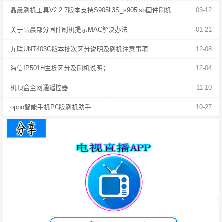
晶晨刷机工具V2.2.7版本支持S905L3S_s905lsb固件刷机
03-12
关于晶晨部分固件刷机提示MAC解决办法
01-21
九联UNT403G版本批次区分说明及刷机注意事项
12-08
海信IP501H主板区分及刷机说明；
12-04
机顶盒全网通遥控器
11-10
oppo智能手机PC版刷机助手
10-27