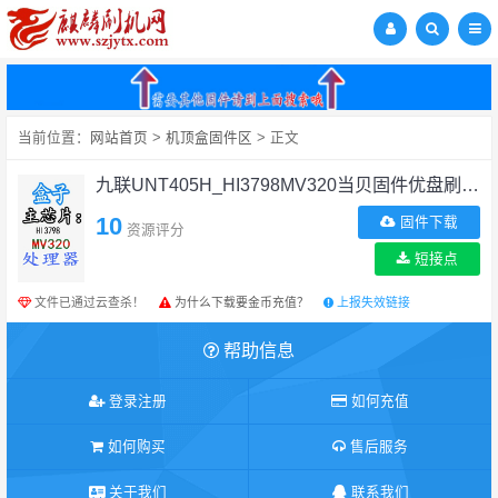
当前位置：
网站首页
>
机顶盒固件区
> 正文
九联UNT405H_HI3798MV320当贝固件优盘刷机教程
10
固件下载
资源评分
短接点
文件已通过云查杀！
为什么下载要金币充值？
上报失效链接
帮助信息
登录注册
如何充值
如何购买
售后服务
关于我们
联系我们