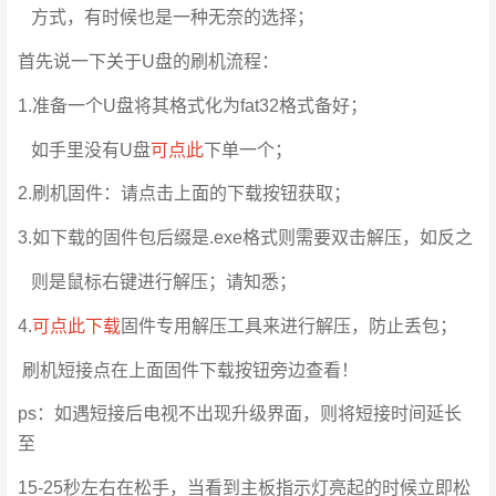
方式，有时候也是一种无奈的选择；
首先说一下关于U盘的刷机流程：
1.准备一个U盘将其格式化为fat32格式备好；
如手里没有U盘
可点此
下单一个；
2.刷机固件：请点击上面的下载按钮获取；
3.如下载的固件包后缀是.exe格式则需要双击解压，如反之
则是鼠标右键进行解压；请知悉；
4.
可点此下载
固件专用解压工具来进行解压，防止丢包；
刷机短接点在上面固件下载按钮旁边查看！
ps：如遇短接后电视不出现升级界面，则将短接时间延长
至
15-25秒左右在松手，当看到主板指示灯亮起的时候立即松