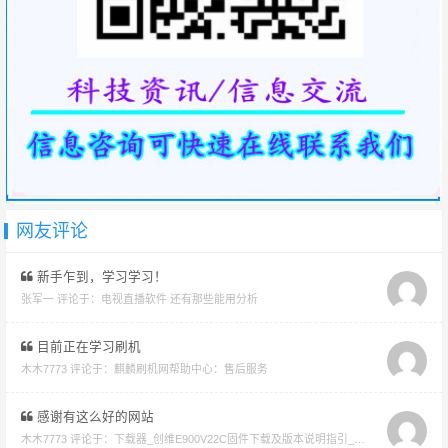
网友评论
新手乍到，学习学习！
张军一 评论于：
电视直播软件 还有那些能用分析
目前正在学习刷机
木木7773 评论于：
麒麟刷机网帮助中心：售后服务
感谢有这么好的网站
木木7773 评论于：
下载器_创维E900V22C固件下载及版本说明指引_看好在下载避免刷成砖