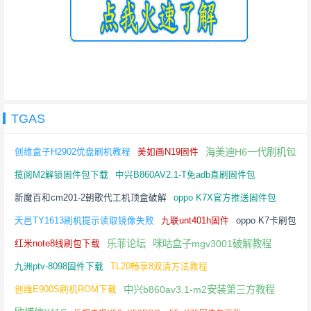
TGAS
海美迪H6一代刷机包
创维盒子H2902优盘刷机教程
美如画N19固件
揽阅M2解锁固件包下载
中兴B860AV2.1-T免adb直刷固件包
新魔百和cm201-2朝歌代工机顶盒破解
oppo K7X官方推送固件包
天邑TY1613刷机提示读取镜像失败
九联unt401h固件
oppo K7卡刷包
乐菲论坛
咪咕盒子mgv3001破解教程
红米note8线刷包下载
九洲ptv-8098固件下载
TL20畅享8双清方法教程
中兴b860av3.1-m2安装第三方教程
创维E900S刷机ROM下载