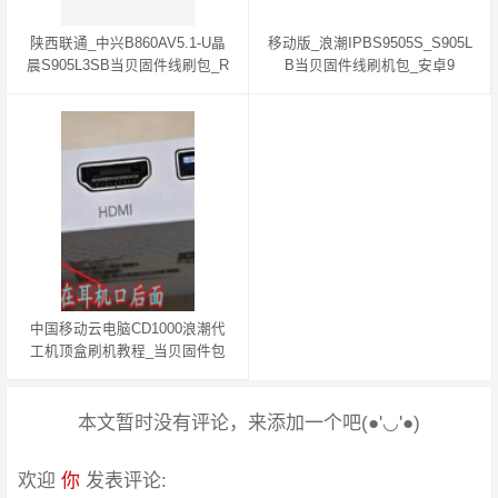
陕西联通_中兴B860AV5.1-U晶
移动版_浪潮IPBS9505S_S905L
晨S905L3SB当贝固件线刷包_R
B当贝固件线刷机包_安卓9
OM刷机教程
中国移动云电脑CD1000浪潮代
工机顶盒刷机教程_当贝固件包
本文暂时没有评论，来添加一个吧(●'◡'●)
欢迎
你
发表评论: