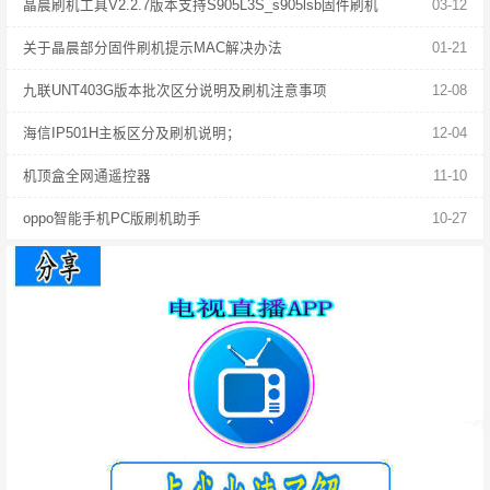
晶晨刷机工具V2.2.7版本支持S905L3S_s905lsb固件刷机
03-12
关于晶晨部分固件刷机提示MAC解决办法
01-21
九联UNT403G版本批次区分说明及刷机注意事项
12-08
海信IP501H主板区分及刷机说明；
12-04
机顶盒全网通遥控器
11-10
oppo智能手机PC版刷机助手
10-27