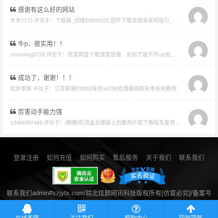
感谢有这么好的网站
木木7773 评论于：
下载器_创维E900V22C固件下载及版本说明指引_看好在下载避免刷成砖
牛p，很实用！！
chunming0728 评论于：
百度网盘下载速度很慢，如何才能不开vip会员就能享受高速下载的教程
成功了，谢谢！！！
徒步家族 评论于：
江苏联通E900S海思hi3798处理器强刷安卓系统教程
厉害动手能力强
13466397469 评论于：
[麒麟]机顶盒处理器上的散热片取下教程及复原教程
登录注册
如何充值
如何购买
售后服务
关于我们
联系我们
联系我们admin#szjytx.com/皖北炫麒网讯科技版权所有[仿冒必究]/备案号
皖ICP备14021258号-2
/ 公安备案号34060002050052
流量统计
在线客服
关注我们
帮助中心
回到顶部