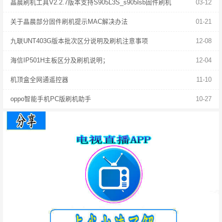
晶晨刷机工具V2.2.7版本支持S905L3S_s905lsb固件刷机
03-12
关于晶晨部分固件刷机提示MAC解决办法
01-21
九联UNT403G版本批次区分说明及刷机注意事项
12-08
海信IP501H主板区分及刷机说明；
12-04
机顶盒全网通遥控器
11-10
oppo智能手机PC版刷机助手
10-27