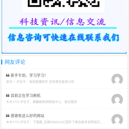
网友评论
新手乍到，学习学习！
张军一 评论于：
电视直播软件 还有那些能用分析
目前正在学习刷机
木木7773 评论于：
麒麟刷机网帮助中心：售后服务
感谢有这么好的网站
木木7773 评论于：
下载器_创维E900V22C固件下载及版本说明指引_看好在下载避免刷成砖