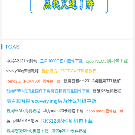
TGAS
iqoo NEO3刷机包下载
中兴A2121卡刷包
三星J600G官方固件下载
vivo y30g解锁教程
酷比魔方U25GT-C4YT刷机教程
新魔百和cm201-2桌面用TTL破解
Reno2 Z（PCKM80）固件包下载
创维E951机顶盒固件下载魔百和机顶盒固件下载
智酷K6破解教程
魔百和替换recovery.img后为什么升级中断
暴风55AI7刷机教程
华为mate20卡刷包下载
oppo reno3固件包下载
RK3128固件刷机包下载
魔百和M301A论坛
暴风电视43F刷机包下载
海信ip202h破解教程