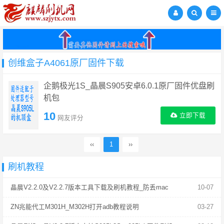
创维盒子A4061原厂固件下载
企鹅极光1S_晶晨S905安卓6.0.1原厂固件优盘刷
机包
10
立即下载
网友评分
‹‹
1
››
刷机教程
晶晨V2.2.0及V2.2.7版本工具下载及刷机教程_防丢mac
10-07
ZN兆能代工M301H_M302H打开adb教程说明
03-27