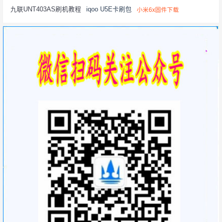
九联UNT403AS刷机教程
iqoo U5E卡刷包
小米6x固件下载