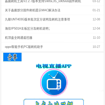
晶晨刷机工具V2.2.7版本支持S905L3S_s905lsb固件刷机
03-12
关于晶晨部分固件刷机提示MAC解决办法
01-21
九联UNT403G版本批次区分说明及刷机注意事项
12-08
海信IP501H主板区分及刷机说明；
12-04
机顶盒全网通遥控器
11-10
oppo智能手机PC版刷机助手
10-27