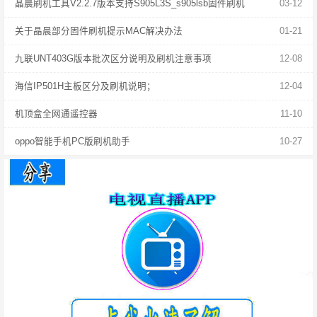
晶晨刷机工具V2.2.7版本支持S905L3S_s905lsb固件刷机
03-12
关于晶晨部分固件刷机提示MAC解决办法
01-21
九联UNT403G版本批次区分说明及刷机注意事项
12-08
海信IP501H主板区分及刷机说明；
12-04
机顶盒全网通遥控器
11-10
oppo智能手机PC版刷机助手
10-27