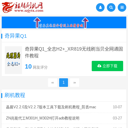
奇异果Q1
奇异果Q1_全志H2+_XR819无线刷当贝全网通固
件教程
10
立即下载
网友评分
‹‹
1
››
刷机教程
晶晨V2.2.0及V2.2.7版本工具下载及刷机教程_防丢mac
10-07
ZN兆能代工M301H_M302H打开adb教程说明
03-27