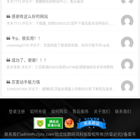
木木7773 评论于：
麒麟刷机网帮助中心：售后服务
感谢有这么好的网站
木木7773 评论于：
下载器_创维E900V22C固件下载及版本说明指引_看好在下载避免刷成砖
牛p，很实用！！
chunming0728 评论于：
百度网盘下载速度很慢，如何才能不开vip会员就能享受高速下载的教程
成功了，谢谢！！！
徒步家族 评论于：
江苏联通E900S海思hi3798处理器强刷安卓系统教程
厉害动手能力强
13466397469 评论于：
[麒麟]机顶盒处理器上的散热片取下教程及复原教程
登录注册
如何充值
如何购买
售后服务
关于我们
联系我们
联系我们admin#szjytx.com/皖北炫麒网讯科技版权所有[仿冒必究]/备案号