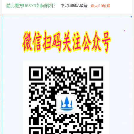
酷比魔方U63YR如何刷机？
中兴B860A破解
烽火i10破解