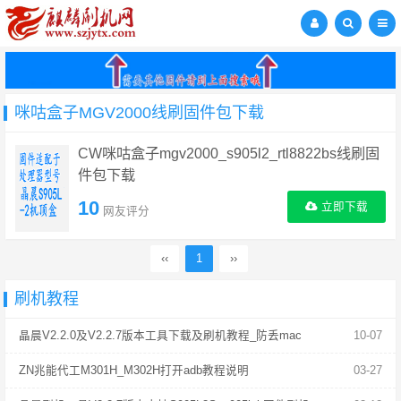
咪咕盒子MGV2000线刷固件包下载
CW咪咕盒子mgv2000_s905l2_rtl8822bs线刷固
件包下载
10
立即下载
网友评分
‹‹
1
››
刷机教程
晶晨V2.2.0及V2.2.7版本工具下载及刷机教程_防丢mac
10-07
ZN兆能代工M301H_M302H打开adb教程说明
03-27