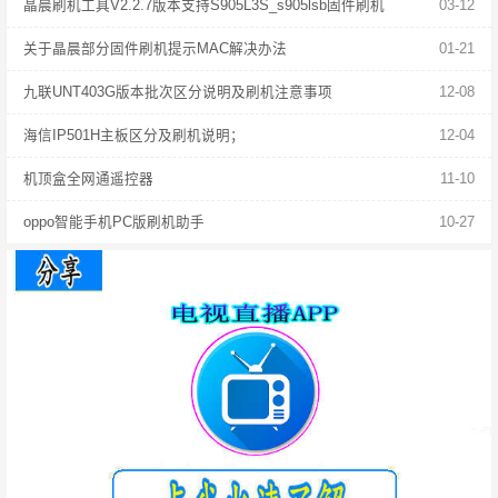
晶晨刷机工具V2.2.7版本支持S905L3S_s905lsb固件刷机
03-12
关于晶晨部分固件刷机提示MAC解决办法
01-21
九联UNT403G版本批次区分说明及刷机注意事项
12-08
海信IP501H主板区分及刷机说明；
12-04
机顶盒全网通遥控器
11-10
oppo智能手机PC版刷机助手
10-27