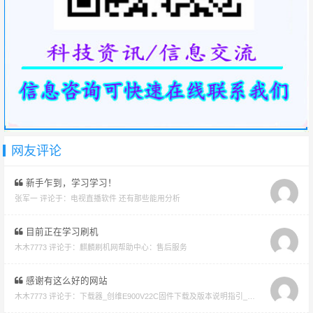
网友评论
新手乍到，学习学习！
张军一 评论于：
电视直播软件 还有那些能用分析
目前正在学习刷机
木木7773 评论于：
麒麟刷机网帮助中心：售后服务
感谢有这么好的网站
木木7773 评论于：
下载器_创维E900V22C固件下载及版本说明指引_看好在下载避免刷成砖