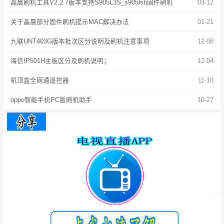
晶晨刷机工具V2.2.7版本支持S905L3S_s905lsb固件刷机
03-12
关于晶晨部分固件刷机提示MAC解决办法
01-21
九联UNT403G版本批次区分说明及刷机注意事项
12-08
海信IP501H主板区分及刷机说明；
12-04
机顶盒全网通遥控器
11-10
oppo智能手机PC版刷机助手
10-27