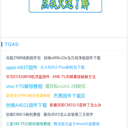
TGAS
兆能ZN90线刷固件包
创维e900v22e当贝纯净版固件下载
oppo A83T固件
北斗BDS2 Plus刷机包下载
华为EC6108V8机顶盒固件
ANE-TL00屏幕锁破解方法
vivo Y7S解锁教程
魔百和cm201-2线刷包
杰赛固件下载区
英菲克I5PRO刷全网通教程
创维A4021固件下载
新魔百和CM311-5变砖了怎么办
创维E900-S刷机教程
暴风45XS怎么安装第三方软件
三星SM-T515密码擦除教程
腾讯极光盒子4mini升级教程