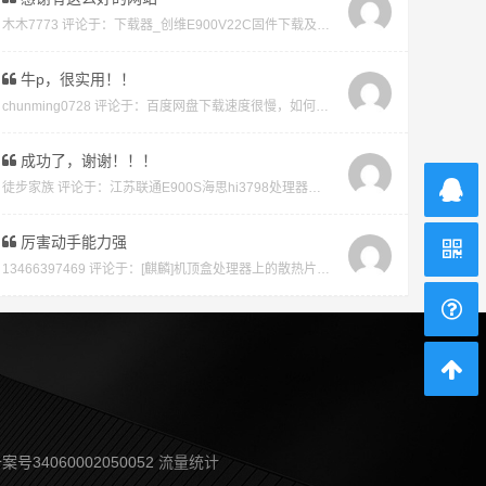
木木7773 评论于：
下载器_创维E900V22C固件下载及版本说明指引_看好在下载避免刷成砖
牛p，很实用！！
chunming0728 评论于：
百度网盘下载速度很慢，如何才能不开vip会员就能享受高速下载的教程
成功了，谢谢！！！
徒步家族 评论于：
江苏联通E900S海思hi3798处理器强刷安卓系统教程
厉害动手能力强
13466397469 评论于：
[麒麟]机顶盒处理器上的散热片取下教程及复原教程
案号34060002050052
流量统计