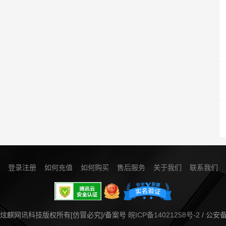
登录注册
如何充值
如何购买
售后服务
关于我们
联系我们
m/皖北炫麒网讯科技版权所有[仿冒必究]/备案号
皖ICP备14021258号-2
/ 公安备