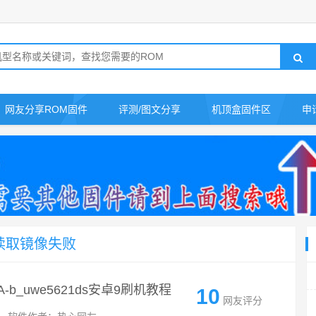
网友分享ROM固件
评测/图文分享
机顶盒固件区
申
示读取镜像失败
3A-b_uwe5621ds安卓9刷机教程
10
网友评分