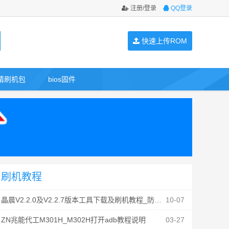
注册/登录
QQ登录
快速上传ROM
请刷机包
bios固件
刷机教程
晶晨V2.2.0及V2.2.7版本工具下载及刷机教程_防丢mac
10-07
ZN兆能代工M301H_M302H打开adb教程说明
03-27