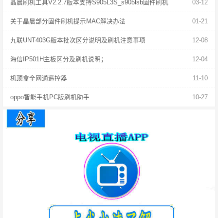
晶晨刷机工具V2.2.7版本支持S905L3S_s905lsb固件刷机
03-12
关于晶晨部分固件刷机提示MAC解决办法
01-21
九联UNT403G版本批次区分说明及刷机注意事项
12-08
海信IP501H主板区分及刷机说明；
12-04
机顶盒全网通遥控器
11-10
oppo智能手机PC版刷机助手
10-27