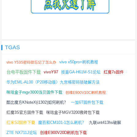
TGAS
vivo x50pro+刷机教程
vivo Y53S密码锁忘记了怎么办
台电平板固件下载
vivoY97
技嘉GA-H61M-S1论坛
红魔7s固件
华为EML-AL00（P20移动版）九宫格密码锁破解方法
咪咕盒子mgv3000当贝固件下载
创维E900V10C刷机教程
酷比魔方KNoteX(i1302)如何刷机？
一加6T固件包下载
红魔3S官方固件下载
咪咕盒子MGV3200救砖包下载
红米S2固件下载
魔百和CM101-1怎么刷机？
九联unt413hs破解
ZTE NX711J论坛
创维E900V20D刷机包下载