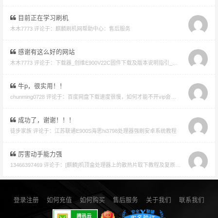
目前正在学习刷机
木木7773 评论于：
麒麟刷机网帮助中心：售后服务
感谢有这么好的网站
木木7773 评论于：
下载器_创维E900V22C固件下载及版本说明指引_看好在下载避免刷成砖
牛p，很实用！！
chunming0728 评论于：
百度网盘下载速度很慢，如何才能不开vip会员就能享受高速下载的教程
成功了，谢谢！！！
徒步家族 评论于：
江苏联通E900S海思hi3798处理器强刷安卓系统教程
厉害动手能力强
13466397469 评论于：
[麒麟]机顶盒处理器上的散热片取下教程及复原教程
登录注册
如何充值
如何购买
售后服务
关于我们
联系我们