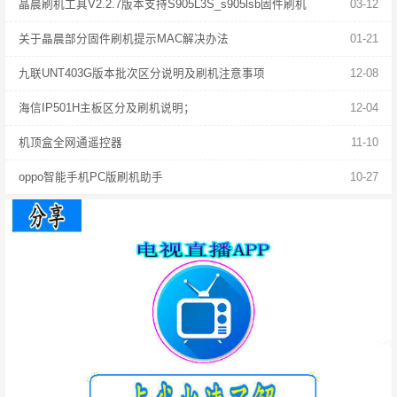
晶晨刷机工具V2.2.7版本支持S905L3S_s905lsb固件刷机
03-12
关于晶晨部分固件刷机提示MAC解决办法
01-21
九联UNT403G版本批次区分说明及刷机注意事项
12-08
海信IP501H主板区分及刷机说明；
12-04
机顶盒全网通遥控器
11-10
oppo智能手机PC版刷机助手
10-27