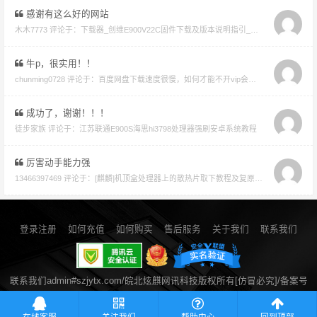
感谢有这么好的网站
木木7773 评论于：
下载器_创维E900V22C固件下载及版本说明指引_看好在下载避免刷成砖
牛p，很实用！！
chunming0728 评论于：
百度网盘下载速度很慢，如何才能不开vip会员就能享受高速下载的教程
成功了，谢谢！！！
徒步家族 评论于：
江苏联通E900S海思hi3798处理器强刷安卓系统教程
厉害动手能力强
13466397469 评论于：
[麒麟]机顶盒处理器上的散热片取下教程及复原教程
登录注册
如何充值
如何购买
售后服务
关于我们
联系我们
联系我们admin#szjytx.com/皖北炫麒网讯科技版权所有[仿冒必究]/备案号
皖ICP备14021258号-2
/ 公安备案号34060002050052
流量统计
在线客服
关注我们
帮助中心
回到顶部