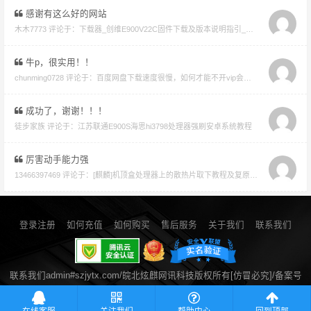
感谢有这么好的网站
木木7773 评论于：
下载器_创维E900V22C固件下载及版本说明指引_看好在下载避免刷成砖
牛p，很实用！！
chunming0728 评论于：
百度网盘下载速度很慢，如何才能不开vip会员就能享受高速下载的教程
成功了，谢谢！！！
徒步家族 评论于：
江苏联通E900S海思hi3798处理器强刷安卓系统教程
厉害动手能力强
13466397469 评论于：
[麒麟]机顶盒处理器上的散热片取下教程及复原教程
登录注册
如何充值
如何购买
售后服务
关于我们
联系我们
联系我们admin#szjytx.com/皖北炫麒网讯科技版权所有[仿冒必究]/备案号
皖ICP备14021258号-2
/ 公安备案号34060002050052
流量统计
在线客服
关注我们
帮助中心
回到顶部