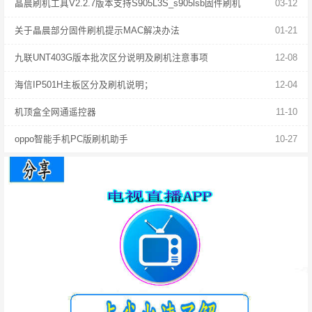
晶晨刷机工具V2.2.7版本支持S905L3S_s905lsb固件刷机
03-12
关于晶晨部分固件刷机提示MAC解决办法
01-21
九联UNT403G版本批次区分说明及刷机注意事项
12-08
海信IP501H主板区分及刷机说明；
12-04
机顶盒全网通遥控器
11-10
oppo智能手机PC版刷机助手
10-27