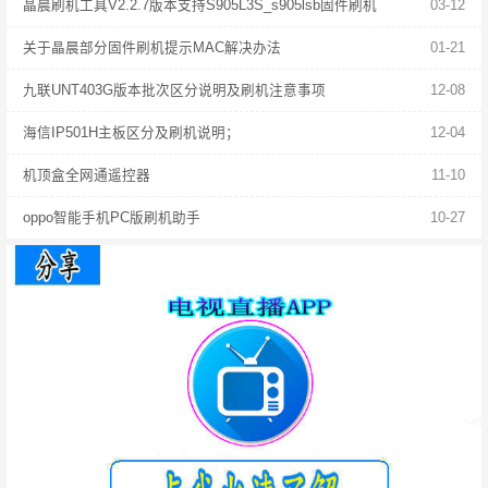
晶晨刷机工具V2.2.7版本支持S905L3S_s905lsb固件刷机
03-12
关于晶晨部分固件刷机提示MAC解决办法
01-21
九联UNT403G版本批次区分说明及刷机注意事项
12-08
海信IP501H主板区分及刷机说明；
12-04
机顶盒全网通遥控器
11-10
oppo智能手机PC版刷机助手
10-27