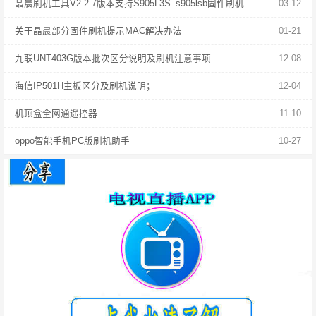
晶晨刷机工具V2.2.7版本支持S905L3S_s905lsb固件刷机
03-12
关于晶晨部分固件刷机提示MAC解决办法
01-21
九联UNT403G版本批次区分说明及刷机注意事项
12-08
海信IP501H主板区分及刷机说明；
12-04
机顶盒全网通遥控器
11-10
oppo智能手机PC版刷机助手
10-27