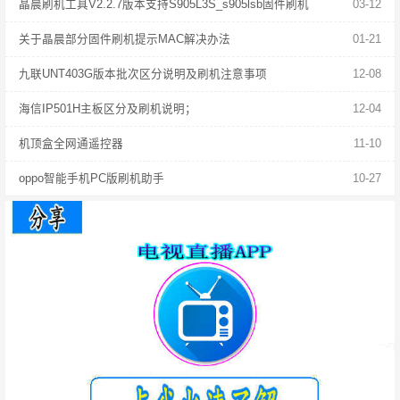
晶晨刷机工具V2.2.7版本支持S905L3S_s905lsb固件刷机
03-12
关于晶晨部分固件刷机提示MAC解决办法
01-21
九联UNT403G版本批次区分说明及刷机注意事项
12-08
海信IP501H主板区分及刷机说明；
12-04
机顶盒全网通遥控器
11-10
oppo智能手机PC版刷机助手
10-27