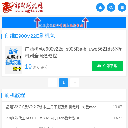
创维E900V22E刷机包
广西移动e900v22e_s905l3a-b_uwe5621ds免拆
机刷全网通教程
10
立即下载
网友评分
‹‹
1
››
刷机教程
晶晨V2.2.0及V2.2.7版本工具下载及刷机教程_防丢mac
10-07
ZN兆能代工M301H_M302H打开adb教程说明
03-27