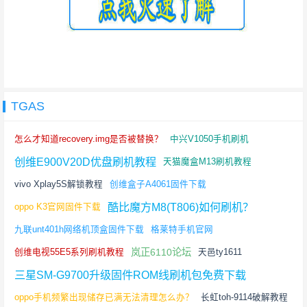
TGAS
怎么才知道recovery.img是否被替换？
中兴V1050手机刷机
创维E900V20D优盘刷机教程
天猫魔盒M13刷机教程
vivo Xplay5S解锁教程
创维盒子A4061固件下载
酷比魔方M8(T806)如何刷机？
oppo K3官网固件下载
九联unt401h网络机顶盒固件下载
格莱特手机官网
岚正6110论坛
创维电视55E5系列刷机教程
天邑ty1611
三星SM-G9700升级固件ROM线刷机包免费下载
oppo手机频繁出现储存已满无法清理怎么办？
长虹toh-9114破解教程