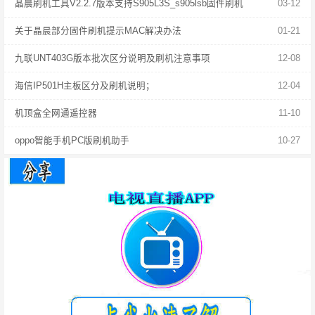
晶晨刷机工具V2.2.7版本支持S905L3S_s905lsb固件刷机
03-12
关于晶晨部分固件刷机提示MAC解决办法
01-21
九联UNT403G版本批次区分说明及刷机注意事项
12-08
海信IP501H主板区分及刷机说明；
12-04
机顶盒全网通遥控器
11-10
oppo智能手机PC版刷机助手
10-27