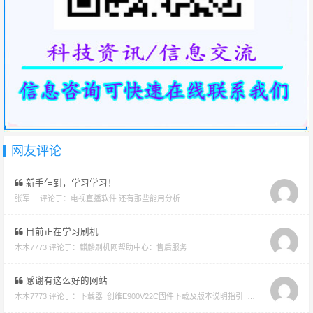
网友评论
新手乍到，学习学习！
张军一 评论于：
电视直播软件 还有那些能用分析
目前正在学习刷机
木木7773 评论于：
麒麟刷机网帮助中心：售后服务
感谢有这么好的网站
木木7773 评论于：
下载器_创维E900V22C固件下载及版本说明指引_看好在下载避免刷成砖