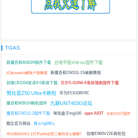
TGAS
台电平板X98 Air固件下载
新魔百和M302H固件下载
新魔百和CM311-1S破解教程
红米note4x解账户锁教程
创维LB2204安卓9.0系统下载
贝尔S-010W-A免拆强刷固件下载
努比亚Z50 Ultra卡刷包
华为EC6108V9C
九联UNT403G论坛
魔百和M301H刷机固件
魔百和CM211-2固件下载
咪咕盒子mg100
oppo A83T
长虹H107固件
酷比官方网站
烽火hg680-j
创维E900V22E刷机包
中兴B860AV2.1打开adb出现二维码怎么破解？