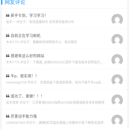
网友评论
新手乍到，学习学习！
张军一 评论于：
电视直播软件 还有那些能用分析
目前正在学习刷机
木木7773 评论于：
麒麟刷机网帮助中心：售后服务
感谢有这么好的网站
木木7773 评论于：
下载器_创维E900V22C固件下载及版本说明指引_看好在下载避免刷成砖
牛p，很实用！！
chunming0728 评论于：
百度网盘下载速度很慢，如何才能不开vip会员就能享受高速下载的教程
成功了，谢谢！！！
徒步家族 评论于：
江苏联通E900S海思hi3798处理器强刷安卓系统教程
厉害动手能力强
13466397469 评论于：
[麒麟]机顶盒处理器上的散热片取下教程及复原教程