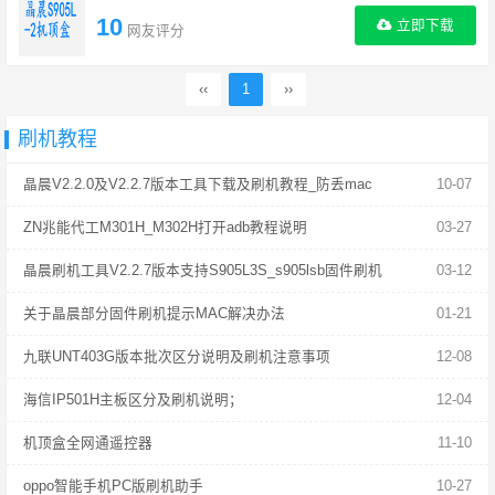
10
立即下载
网友评分
‹‹
1
››
刷机教程
晶晨V2.2.0及V2.2.7版本工具下载及刷机教程_防丢mac
10-07
ZN兆能代工M301H_M302H打开adb教程说明
03-27
晶晨刷机工具V2.2.7版本支持S905L3S_s905lsb固件刷机
03-12
关于晶晨部分固件刷机提示MAC解决办法
01-21
九联UNT403G版本批次区分说明及刷机注意事项
12-08
海信IP501H主板区分及刷机说明；
12-04
机顶盒全网通遥控器
11-10
oppo智能手机PC版刷机助手
10-27