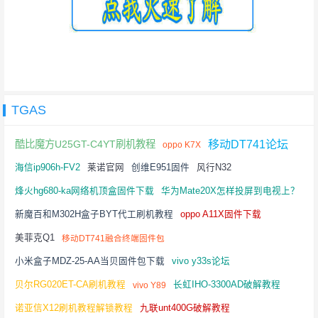
TGAS
移动DT741论坛
酷比魔方U25GT-C4YT刷机教程
oppo K7X
海信ip906h-FV2
莱诺官网
创维E951固件
风行N32
烽火hg680-ka网络机顶盒固件下载
华为Mate20X怎样投屏到电视上？
新魔百和M302H盒子BYT代工刷机教程
oppo A11X固件下载
美菲克Q1
移动DT741融合终端固件包
小米盒子MDZ-25-AA当贝固件包下载
vivo y33s论坛
贝尔RG020ET-CA刷机教程
长虹IHO-3300AD破解教程
vivo Y89
诺亚信X12刷机教程解锁教程
九联unt400G破解教程