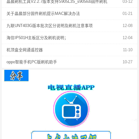
晶晨刷机工具V2.2.7版本支持S905L3S_s905lsb固件刷机
03-12
关于晶晨部分固件刷机提示MAC解决办法
01-21
九联UNT403G版本批次区分说明及刷机注意事项
12-08
海信IP501H主板区分及刷机说明；
12-04
机顶盒全网通遥控器
11-10
oppo智能手机PC版刷机助手
10-27