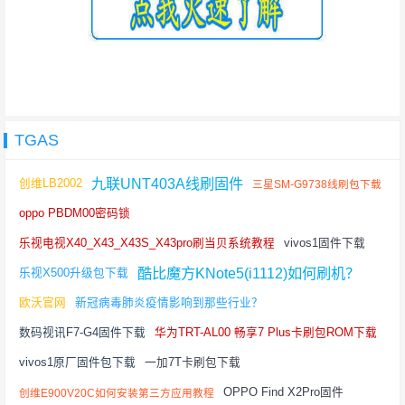
TGAS
九联UNT403A线刷固件
创维LB2002
三星SM-G9738线刷包下载
oppo PBDM00密码锁
乐视电视X40_X43_X43S_X43pro刷当贝系统教程
vivos1固件下载
酷比魔方KNote5(i1112)如何刷机？
乐视X500升级包下载
欧沃官网
新冠病毒肺炎疫情影响到那些行业？
数码视讯F7-G4固件下载
华为TRT-AL00 畅享7 Plus卡刷包ROM下载
vivos1原厂固件包下载
一加7T卡刷包下载
OPPO Find X2Pro固件
创维E900V20C如何安装第三方应用教程