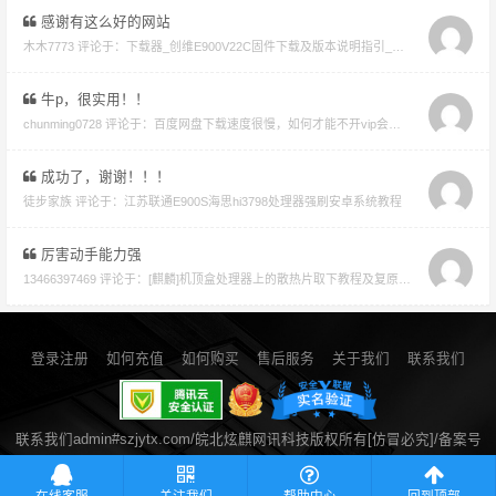
感谢有这么好的网站
木木7773 评论于：
下载器_创维E900V22C固件下载及版本说明指引_看好在下载避免刷成砖
牛p，很实用！！
chunming0728 评论于：
百度网盘下载速度很慢，如何才能不开vip会员就能享受高速下载的教程
成功了，谢谢！！！
徒步家族 评论于：
江苏联通E900S海思hi3798处理器强刷安卓系统教程
厉害动手能力强
13466397469 评论于：
[麒麟]机顶盒处理器上的散热片取下教程及复原教程
登录注册
如何充值
如何购买
售后服务
关于我们
联系我们
联系我们admin#szjytx.com/皖北炫麒网讯科技版权所有[仿冒必究]/备案号
皖ICP备14021258号-2
/ 公安备案号34060002050052
流量统计
在线客服
关注我们
帮助中心
回到顶部