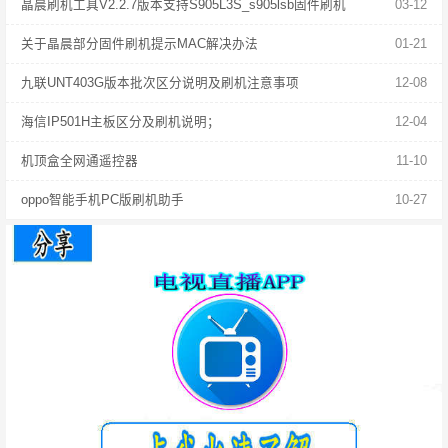
晶晨刷机工具V2.2.7版本支持S905L3S_s905lsb固件刷机
03-12
关于晶晨部分固件刷机提示MAC解决办法
01-21
九联UNT403G版本批次区分说明及刷机注意事项
12-08
海信IP501H主板区分及刷机说明；
12-04
机顶盒全网通遥控器
11-10
oppo智能手机PC版刷机助手
10-27