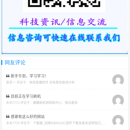
网友评论
新手乍到，学习学习！
张军一 评论于：
电视直播软件 还有那些能用分析
目前正在学习刷机
木木7773 评论于：
麒麟刷机网帮助中心：售后服务
感谢有这么好的网站
木木7773 评论于：
下载器_创维E900V22C固件下载及版本说明指引_看好在下载避免刷成砖