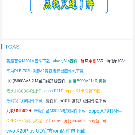
TGAS
新魔百盒M301A固件下载
vivo y81s固件
暴风电视55R
海信ip108H
华为PLE-703L揽阅M2青春版解锁固件包下载
中兴B860AV3.2-M当贝纯净版固件
创维E900V21c刷机包
烽火HG680-R固件
oppo R11T
oppo K1卡刷包下载
数码视讯Q6固件下载
魔百和cm101h强制升级固件包下载
oppo A79T固件
九联UNT402H
新魔百盒M302A电视固件下载
OPPO A7N刷机教程
长虹H105
努比亚NX629J卡刷包下载
vivo X20Plus UD官方rom固件包下载