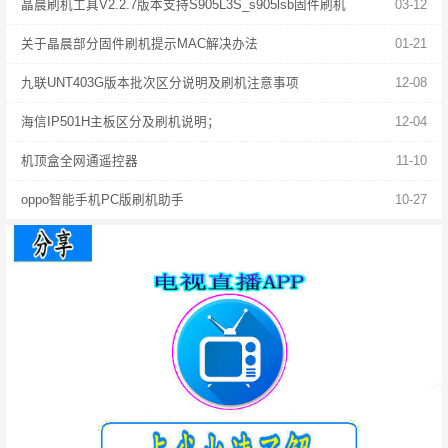
晶晨刷机工具V2.2.7版本支持S905L3S_s905lsb固件刷机
03-12
关于晶晨部分固件刷机提示MAC解决办法
01-21
九联UNT403G版本批次区分说明及刷机注意事项
12-08
海信IP501H主板区分及刷机说明；
12-04
机顶盒全网通遥控器
11-10
oppo智能手机PC版刷机助手
10-27