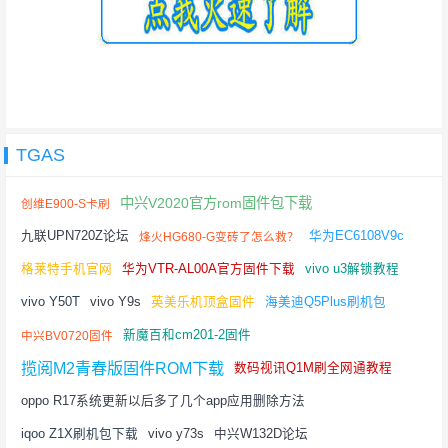
TGAS
中兴V2020官方rom固件包下载
创维E900-S卡刷
九联UPN720Z论坛
华为EC6108V9c
烽火HG680-G变砖了怎么救？
格莱特手机官网
华为VTR-AL00A官方固件下载
vivo u3解锁教程
vivo Y50T
vivo Y9s
英美乐机顶盒固件
海美迪Q5Plus刷机包
新魔百和cm201-2固件
中兴BV0720固件
揽阅M2青春版固件ROM下载
数码视讯Q1M刷全网通教程
oppo R17系统更新以后多了几个app应用删除方法
iqoo Z1X刷机包下载
vivo y73s
中兴W132D论坛