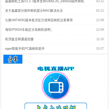
晶晨刷机工具V2.2.7版本支持S905L3S_s905lsb固件刷机
03-12
关于晶晨部分固件刷机提示MAC解决办法
01-21
九联UNT403G版本批次区分说明及刷机注意事项
12-08
海信IP501H主板区分及刷机说明；
12-04
机顶盒全网通遥控器
11-10
oppo智能手机PC版刷机助手
10-27