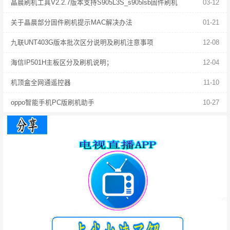
晶晨刷机工具V2.2.7版本支持S905L3S_s905lsb固件刷机
03-12
关于晶晨部分固件刷机提示MAC解决办法
01-21
九联UNT403G版本批次区分说明及刷机注意事项
12-08
海信IP501H主板区分及刷机说明；
12-04
机顶盒全网通遥控器
11-10
oppo智能手机PC版刷机助手
10-27