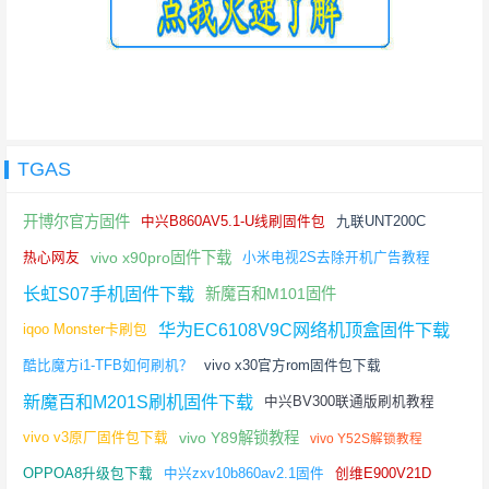
TGAS
开博尔官方固件
中兴B860AV5.1-U线刷固件包
九联UNT200C
vivo x90pro固件下载
热心网友
小米电视2S去除开机广告教程
长虹S07手机固件下载
新魔百和M101固件
华为EC6108V9C网络机顶盒固件下载
iqoo Monster卡刷包
酷比魔方i1-TFB如何刷机？
vivo x30官方rom固件包下载
新魔百和M201S刷机固件下载
中兴BV300联通版刷机教程
vivo Y89解锁教程
vivo v3原厂固件包下载
vivo Y52S解锁教程
OPPOA8升级包下载
中兴zxv10b860av2.1固件
创维E900V21D