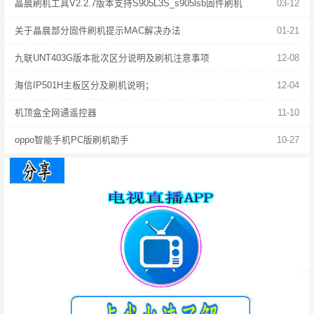
晶晨刷机工具V2.2.7版本支持S905L3S_s905lsb固件刷机
03-12
关于晶晨部分固件刷机提示MAC解决办法
01-21
九联UNT403G版本批次区分说明及刷机注意事项
12-08
海信IP501H主板区分及刷机说明；
12-04
机顶盒全网通遥控器
11-10
oppo智能手机PC版刷机助手
10-27