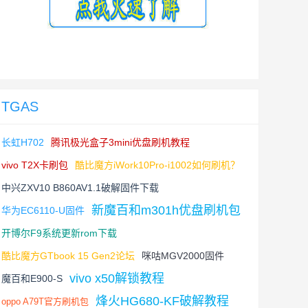
TGAS
长虹H702
腾讯极光盒子3mini优盘刷机教程
vivo T2X卡刷包
酷比魔方iWork10Pro-i1002如何刷机？
中兴ZXV10 B860AV1.1破解固件下载
新魔百和m301h优盘刷机包
华为EC6110-U固件
开博尔F9系统更新rom下载
酷比魔方GTbook 15 Gen2论坛
咪咕MGV2000固件
vivo x50解锁教程
魔百和E900-S
烽火HG680-KF破解教程
oppo A79T官方刷机包