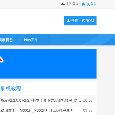
注册/登录
QQ登录
快速上传ROM
请刷机包
bios固件
刷机教程
晶晨V2.2.0及V2.2.7版本工具下载及刷机教程_防丢mac
10-07
ZN兆能代工M301H_M302H打开adb教程说明
03-27