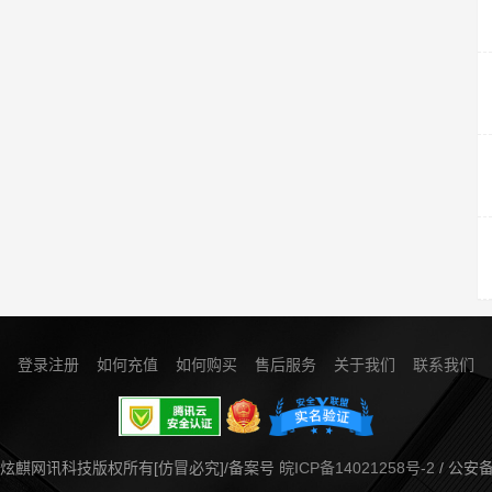
登录注册
如何充值
如何购买
售后服务
关于我们
联系我们
m/皖北炫麒网讯科技版权所有[仿冒必究]/备案号
皖ICP备14021258号-2
/ 公安备