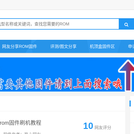
网友分享ROM固件
评测/图文分享
机顶盒固件区
申
版rom固件刷机教程
10
网友评分