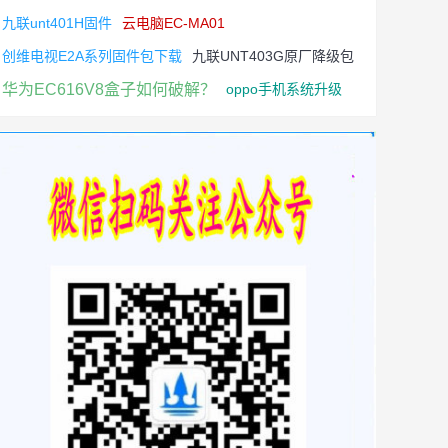
九联unt401H固件
云电脑EC-MA01
创维电视E2A系列固件包下载
九联UNT403G原厂降级包
华为EC616V8盒子如何破解？
oppo手机系统升级