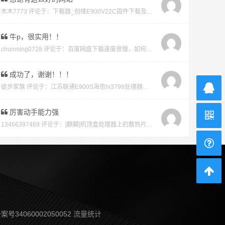
木木7773 评论于：
下载器_创维E900V22C固件下载及版本说明指引_看好在下载避免刷成砖
牛p，很实用！！
chunming0728 评论于：
百度网盘下载速度很慢，如何才能不开vip会员就能享受高速下载的教程
成功了，谢谢！！！
徒步家族 评论于：
江苏联通E900S海思hi3798处理器强刷安卓系统教程
厉害动手能力强
13466397469 评论于：
[麒麟]机顶盒处理器上的散热片取下教程及复原教程
案号34060002050052
流量统计