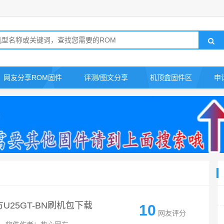
网友分享ROM固件
评测/图文分享
机顶盒固件区
申
U25GT-BN刷机包下载
10
网友评分