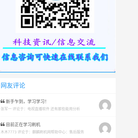
网友评论
新手乍到，学习学习！
张军一 评论于：
电视直播软件 还有那些能用分析
目前正在学习刷机
木木7773 评论于：
麒麟刷机网帮助中心：售后服务