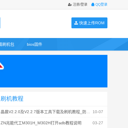
注册/登录
QQ登录
快速上传ROM
请刷机包
bios固件
刷机教程
晶晨V2.2.0及V2.2.7版本工具下载及刷机教程_防丢mac
10-07
ZN兆能代工M301H_M302H打开adb教程说明
03-27