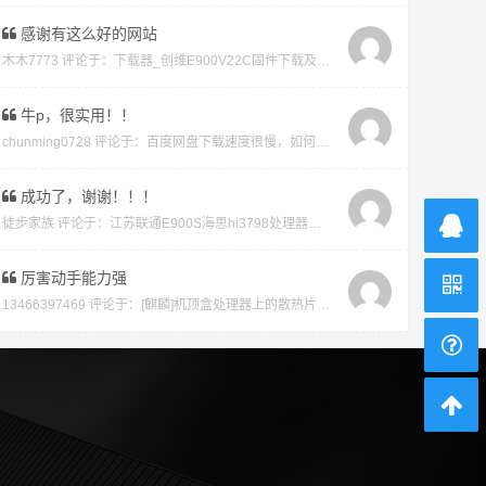
感谢有这么好的网站
木木7773 评论于：
下载器_创维E900V22C固件下载及版本说明指引_看好在下载避免刷成砖
牛p，很实用！！
chunming0728 评论于：
百度网盘下载速度很慢，如何才能不开vip会员就能享受高速下载的教程
成功了，谢谢！！！
徒步家族 评论于：
江苏联通E900S海思hi3798处理器强刷安卓系统教程
厉害动手能力强
13466397469 评论于：
[麒麟]机顶盒处理器上的散热片取下教程及复原教程