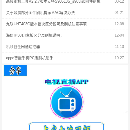
晶晨刷机工具V2.2.7版本支持S905L3S_s905lsb固件刷机
03-12
关于晶晨部分固件刷机提示MAC解决办法
01-21
九联UNT403G版本批次区分说明及刷机注意事项
12-08
海信IP501H主板区分及刷机说明；
12-04
机顶盒全网通遥控器
11-10
oppo智能手机PC版刷机助手
10-27