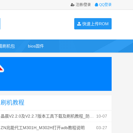
注册/登录
QQ登录
快速上传ROM
请刷机包
bios固件
刷机教程
晶晨V2.2.0及V2.2.7版本工具下载及刷机教程_防丢mac
10-07
ZN兆能代工M301H_M302H打开adb教程说明
03-27