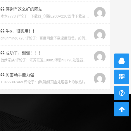
感谢有这么好的网站
木木7773 评论于：
下载器_创维E900V22C固件下载及版本说明指引_看好在下载避免刷成砖
牛p，很实用！！
chunming0728 评论于：
百度网盘下载速度很慢，如何才能不开vip会员就能享受高速下载的教程
成功了，谢谢！！！
徒步家族 评论于：
江苏联通E900S海思hi3798处理器强刷安卓系统教程
厉害动手能力强
13466397469 评论于：
[麒麟]机顶盒处理器上的散热片取下教程及复原教程