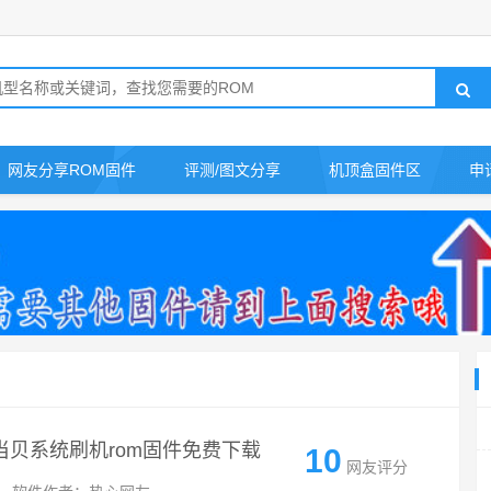
网友分享ROM固件
评测/图文分享
机顶盒固件区
申
净版当贝系统刷机rom固件免费下载
10
网友评分