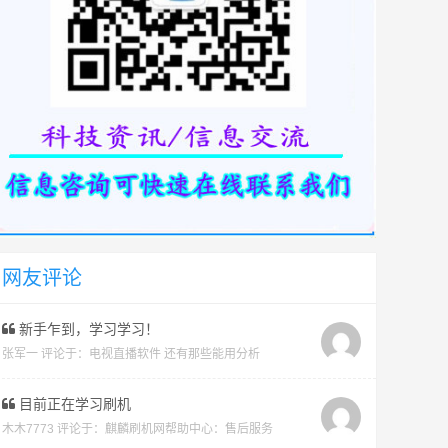
网友评论
新手乍到，学习学习！
张军一 评论于：
电视直播软件 还有那些能用分析
目前正在学习刷机
木木7773 评论于：
麒麟刷机网帮助中心：售后服务