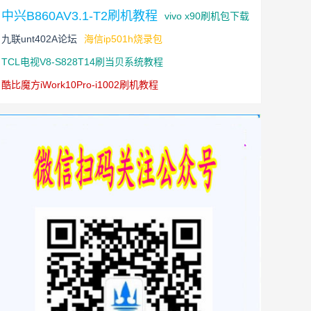
中兴B860AV3.1-T2刷机教程
vivo x90刷机包下载
九联unt402A论坛
海信ip501h烧录包
TCL电视V8-S828T14刷当贝系统教程
酷比魔方iWork10Pro-i1002刷机教程