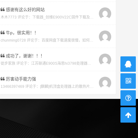
感谢有这么好的网站
木木7773 评论于：
下载器_创维E900V22C固件下载及版本说明指引_看好在下载避免刷成砖
牛p，很实用！！
chunming0728 评论于：
百度网盘下载速度很慢，如何才能不开vip会员就能享受高速下载的教程
成功了，谢谢！！！
徒步家族 评论于：
江苏联通E900S海思hi3798处理器强刷安卓系统教程
厉害动手能力强
13466397469 评论于：
[麒麟]机顶盒处理器上的散热片取下教程及复原教程