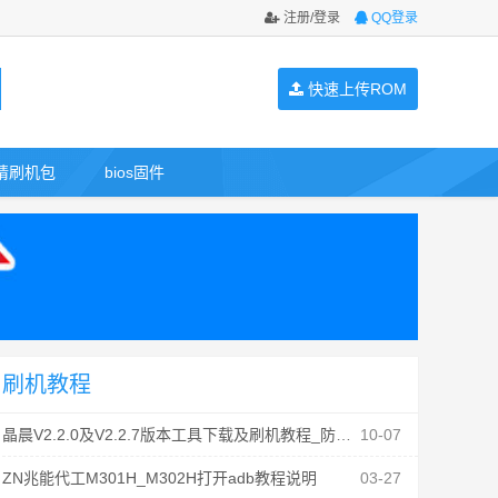
注册/登录
QQ登录
快速上传ROM
请刷机包
bios固件
刷机教程
晶晨V2.2.0及V2.2.7版本工具下载及刷机教程_防丢mac
10-07
ZN兆能代工M301H_M302H打开adb教程说明
03-27