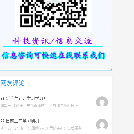
网友评论
新手乍到，学习学习！
张军一 评论于：
电视直播软件 还有那些能用分析
目前正在学习刷机
木木7773 评论于：
麒麟刷机网帮助中心：售后服务