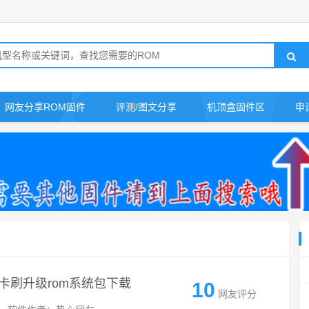
网友分享ROM固件
评测/图文分享
机顶盒固件区
申
固件卡刷升级rom系统包下载
10
网友评分