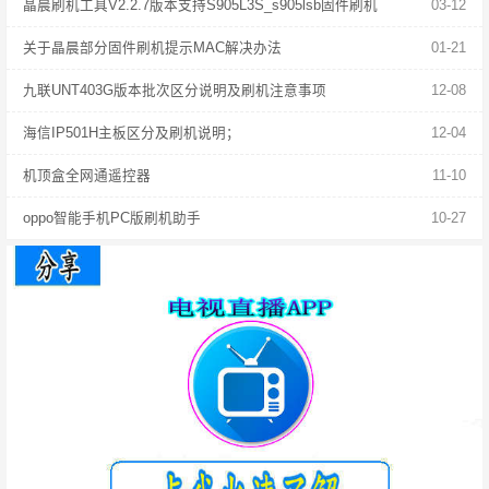
晶晨刷机工具V2.2.7版本支持S905L3S_s905lsb固件刷机
03-12
关于晶晨部分固件刷机提示MAC解决办法
01-21
九联UNT403G版本批次区分说明及刷机注意事项
12-08
海信IP501H主板区分及刷机说明；
12-04
机顶盒全网通遥控器
11-10
oppo智能手机PC版刷机助手
10-27