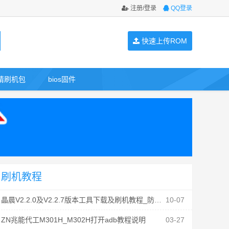
注册/登录
QQ登录
快速上传ROM
请刷机包
bios固件
刷机教程
晶晨V2.2.0及V2.2.7版本工具下载及刷机教程_防丢mac
10-07
ZN兆能代工M301H_M302H打开adb教程说明
03-27