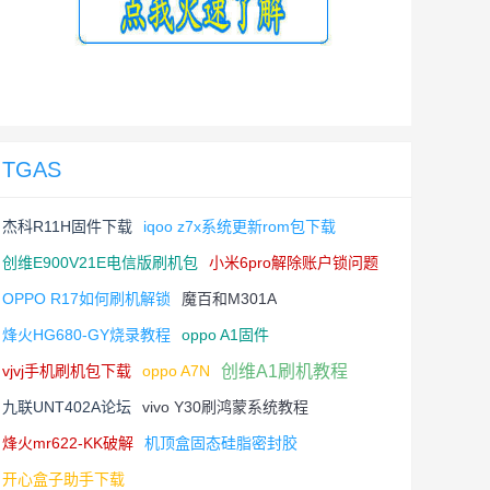
TGAS
杰科R11H固件下载
iqoo z7x系统更新rom包下载
创维E900V21E电信版刷机包
小米6pro解除账户锁问题
OPPO R17如何刷机解锁
魔百和M301A
烽火HG680-GY烧录教程
oppo A1固件
vjvj手机刷机包下载
oppo A7N
创维A1刷机教程
九联UNT402A论坛
vivo Y30刷鸿蒙系统教程
烽火mr622-KK破解
机顶盒固态硅脂密封胶
开心盒子助手下载