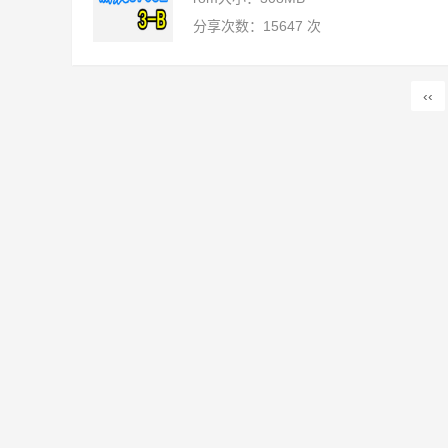
分享次数：15647 次
‹‹