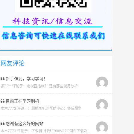
网友评论
新手乍到，学习学习！
张军一 评论于：
电视直播软件 还有那些能用分析
目前正在学习刷机
木木7773 评论于：
麒麟刷机网帮助中心：售后服务
感谢有这么好的网站
木木7773 评论于：
下载器_创维E900V22C固件下载及版本说明指引_看好在下载避免刷成砖