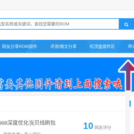
网友分享ROM固件
评测/图文分享
机顶盒固件区
申
mt7668深度优化当贝线刷包
10
网友评分