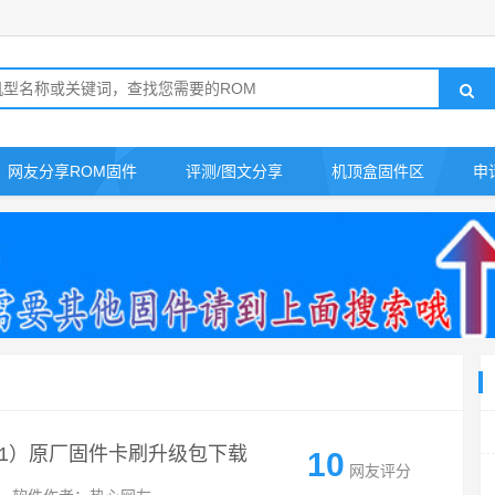
网友分享ROM固件
评测/图文分享
机顶盒固件区
申
RT01）原厂固件卡刷升级包下载
10
网友评分