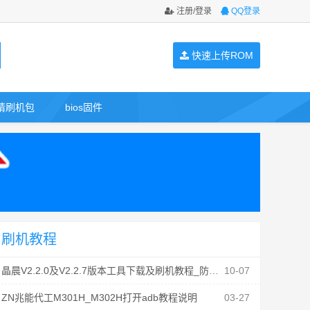
注册/登录
QQ登录
快速上传ROM
请刷机包
bios固件
刷机教程
晶晨V2.2.0及V2.2.7版本工具下载及刷机教程_防丢mac
10-07
ZN兆能代工M301H_M302H打开adb教程说明
03-27