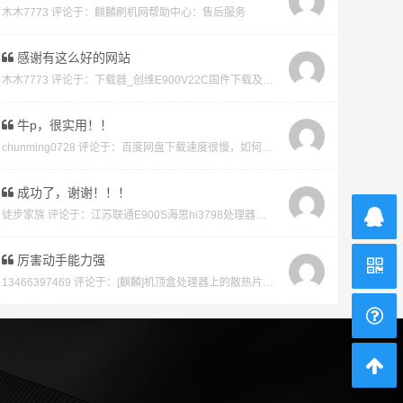
木木7773 评论于：
麒麟刷机网帮助中心：售后服务
感谢有这么好的网站
木木7773 评论于：
下载器_创维E900V22C固件下载及版本说明指引_看好在下载避免刷成砖
牛p，很实用！！
chunming0728 评论于：
百度网盘下载速度很慢，如何才能不开vip会员就能享受高速下载的教程
成功了，谢谢！！！
徒步家族 评论于：
江苏联通E900S海思hi3798处理器强刷安卓系统教程
厉害动手能力强
13466397469 评论于：
[麒麟]机顶盒处理器上的散热片取下教程及复原教程