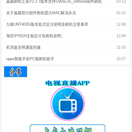
晶晨刷机工具V2.2.7版本支持S905L3S_s905lsb固件刷机
03-12
关于晶晨部分固件刷机提示MAC解决办法
01-21
九联UNT403G版本批次区分说明及刷机注意事项
12-08
海信IP501H主板区分及刷机说明；
12-04
机顶盒全网通遥控器
11-10
oppo智能手机PC版刷机助手
10-27