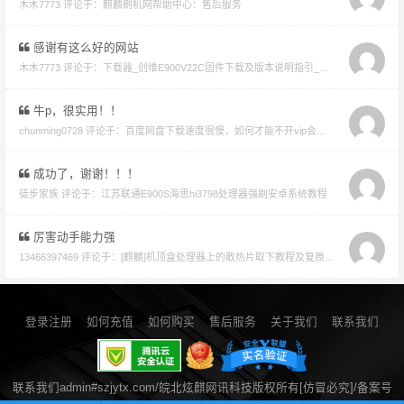
木木7773 评论于：
麒麟刷机网帮助中心：售后服务
感谢有这么好的网站
木木7773 评论于：
下载器_创维E900V22C固件下载及版本说明指引_看好在下载避免刷成砖
牛p，很实用！！
chunming0728 评论于：
百度网盘下载速度很慢，如何才能不开vip会员就能享受高速下载的教程
成功了，谢谢！！！
徒步家族 评论于：
江苏联通E900S海思hi3798处理器强刷安卓系统教程
厉害动手能力强
13466397469 评论于：
[麒麟]机顶盒处理器上的散热片取下教程及复原教程
登录注册
如何充值
如何购买
售后服务
关于我们
联系我们
联系我们admin#szjytx.com/皖北炫麒网讯科技版权所有[仿冒必究]/备案号