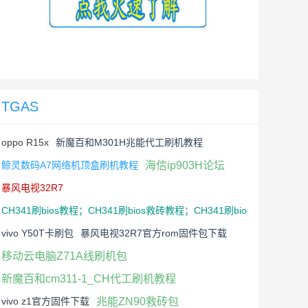
TGAS
oppo R15x
新魔百和M301H兆能代工刷机教程
鲸灵数码A7网络机顶盒刷机教程
海信ip903H论坛
暴风电视32R7
CH341刷bios教程；CH341刷bios救砖教程；CH341刷bio
s魔改教程；CH341电脑主板刷bios教程；CH341华硕技嘉
vivo Y50T卡刷包
暴风电视32R7官方rom固件包下载
七彩虹昂达盈通刷bios教程；精英主板英特尔主板用CH34
移动云电脑Z71A线刷机包
1刷bios教程；英特尔H61_h65_b75_b85_z77_z98主板刷
BIOS教程
新魔百和cm311-1_CH代工刷机教程
vivo z1官方固件下载
兆能ZN90救砖包