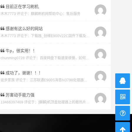
目前正在学习刷机
木木7773 评论于：
麒麟刷机网帮助中心：售后服务
感谢有这么好的网站
木木7773 评论于：
下载器_创维E900V22C固件下载及版本说明指引_看好在下载避免刷成砖
牛p，很实用！！
chunming0728 评论于：
百度网盘下载速度很慢，如何才能不开vip会员就能享受高速下载的教程
成功了，谢谢！！！
徒步家族 评论于：
江苏联通E900S海思hi3798处理器强刷安卓系统教程
厉害动手能力强
13466397469 评论于：
[麒麟]机顶盒处理器上的散热片取下教程及复原教程