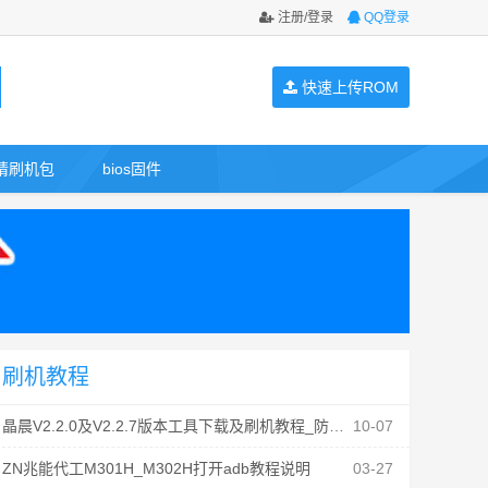
注册/登录
QQ登录
快速上传ROM
请刷机包
bios固件
刷机教程
晶晨V2.2.0及V2.2.7版本工具下载及刷机教程_防丢mac
10-07
ZN兆能代工M301H_M302H打开adb教程说明
03-27