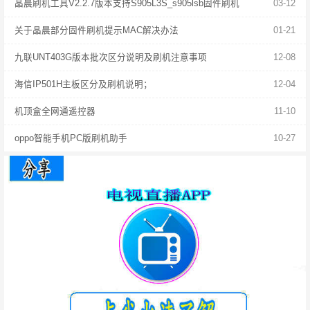
晶晨刷机工具V2.2.7版本支持S905L3S_s905lsb固件刷机
03-12
关于晶晨部分固件刷机提示MAC解决办法
01-21
九联UNT403G版本批次区分说明及刷机注意事项
12-08
海信IP501H主板区分及刷机说明；
12-04
机顶盒全网通遥控器
11-10
oppo智能手机PC版刷机助手
10-27