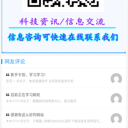
网友评论
新手乍到，学习学习！
张军一 评论于：
电视直播软件 还有那些能用分析
目前正在学习刷机
木木7773 评论于：
麒麟刷机网帮助中心：售后服务
感谢有这么好的网站
木木7773 评论于：
下载器_创维E900V22C固件下载及版本说明指引_看好在下载避免刷成砖