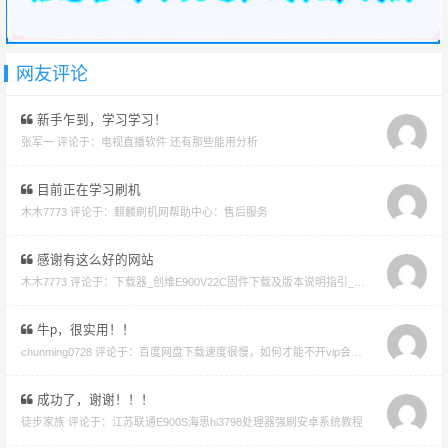
网友评论
新手乍到，学习学习！
张军一 评论于：
电视直播软件 还有那些能用分析
目前正在学习刷机
木木7773 评论于：
麒麟刷机网帮助中心：售后服务
感谢有这么好的网站
木木7773 评论于：
下载器_创维E900V22C固件下载及版本说明指引_看好在下载避免刷成砖
牛p，很实用！！
chunming0728 评论于：
百度网盘下载速度很慢，如何才能不开vip会员就能享受高速下载的教程
成功了，谢谢！！！
徒步家族 评论于：
江苏联通E900S海思hi3798处理器强刷安卓系统教程