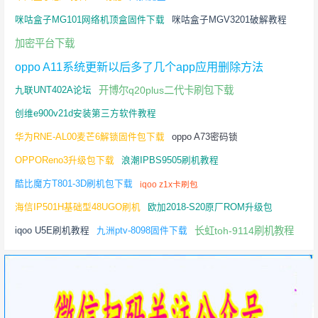
咪咕盒子MG101网络机顶盒固件下载
咪咕盒子MGV3201破解教程
加密平台下载
oppo A11系统更新以后多了几个app应用删除方法
开博尔q20plus二代卡刷包下载
九联UNT402A论坛
创维e900v21d安装第三方软件教程
华为RNE-AL00麦芒6解锁固件包下载
oppo A73密码锁
OPPOReno3升级包下载
浪潮IPBS9505刷机教程
酷比魔方T801-3D刷机包下载
iqoo z1x卡刷包
海信IP501H基础型48UGO刷机
欧加2018-S20原厂ROM升级包
长虹toh-9114刷机教程
iqoo U5E刷机教程
九洲ptv-8098固件下载