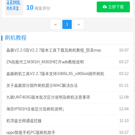
10
立即下载
网友评分
‹‹
1
››
刷机教程
晶晨V2.2.0及V2.2.7版本工具下载及刷机教程_防丢mac
10-07
ZN兆能代工M301H_M302H打开adb教程说明
03-27
晶晨刷机工具V2.2.7版本支持S905L3S_s905lsb固件刷机
03-12
关于晶晨部分固件刷机提示MAC解决办法
01-21
九联UNT403G版本批次区分说明及刷机注意事项
12-08
海信IP501H主板区分及刷机说明；
12-04
机顶盒全网通遥控器
11-10
oppo智能手机PC版刷机助手
10-27