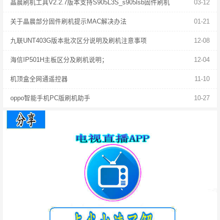
晶晨刷机工具V2.2.7版本支持S905L3S_s905lsb固件刷机
03-12
关于晶晨部分固件刷机提示MAC解决办法
01-21
九联UNT403G版本批次区分说明及刷机注意事项
12-08
海信IP501H主板区分及刷机说明；
12-04
机顶盒全网通遥控器
11-10
oppo智能手机PC版刷机助手
10-27