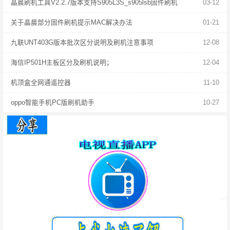
晶晨刷机工具V2.2.7版本支持S905L3S_s905lsb固件刷机
03-12
关于晶晨部分固件刷机提示MAC解决办法
01-21
九联UNT403G版本批次区分说明及刷机注意事项
12-08
海信IP501H主板区分及刷机说明；
12-04
机顶盒全网通遥控器
11-10
oppo智能手机PC版刷机助手
10-27