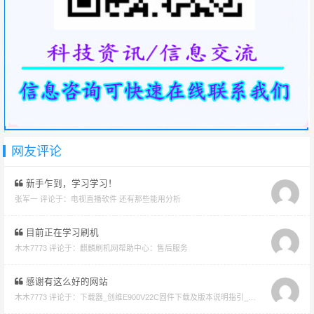
网友评论
新手乍到，学习学习！
张军一 评论于：
电视直播软件 还有那些能用分析
目前正在学习刷机
木木7773 评论于：
麒麟刷机网帮助中心：售后服务
感谢有这么好的网站
木木7773 评论于：
下载器_创维E900V22C固件下载及版本说明指引_看好在下载避免刷成砖