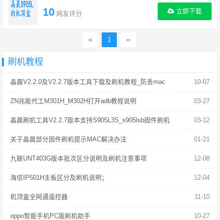
10
立即下载
网友评分
‹‹
1
››
刷机教程
晶晨V2.2.0及V2.2.7版本工具下载及刷机教程_防丢mac
10-07
ZN兆能代工M301H_M302H打开adb教程说明
03-27
晶晨刷机工具V2.2.7版本支持S905L3S_s905lsb固件刷机
03-12
关于晶晨部分固件刷机提示MAC解决办法
01-21
九联UNT403G版本批次区分说明及刷机注意事项
12-08
海信IP501H主板区分及刷机说明；
12-04
机顶盒全网通遥控器
11-10
oppo智能手机PC版刷机助手
10-27