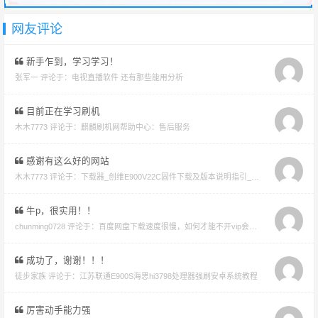
网友评论
新手乍到，学习学习！
张军一 评论于：
电视直播软件 还有那些能用分析
目前正在学习刷机
木木7773 评论于：
麒麟刷机网帮助中心：售后服务
感谢有这么好的网站
木木7773 评论于：
下载器_创维E900V22C固件下载及版本说明指引_看好在下载避免刷成砖
牛p，很实用！！
chunming0728 评论于：
百度网盘下载速度很慢，如何才能不开vip会员就能享受高速下载的教程
成功了，谢谢！！！
徒步家族 评论于：
江苏联通E900S海思hi3798处理器强刷安卓系统教程
厉害动手能力强