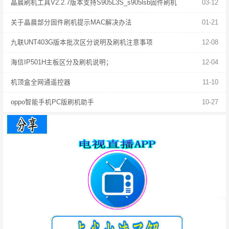
晶晨刷机工具V2.2.7版本支持S905L3S_s905lsb固件刷机
03-12
关于晶晨部分固件刷机提示MAC解决办法
01-21
九联UNT403G版本批次区分说明及刷机注意事项
12-08
海信IP501H主板区分及刷机说明；
12-04
机顶盒全网通遥控器
11-10
oppo智能手机PC版刷机助手
10-27