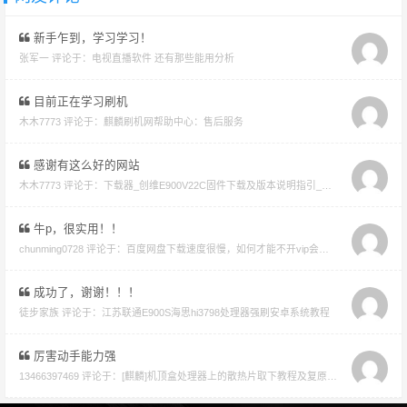
新手乍到，学习学习！
张军一 评论于：
电视直播软件 还有那些能用分析
目前正在学习刷机
木木7773 评论于：
麒麟刷机网帮助中心：售后服务
感谢有这么好的网站
木木7773 评论于：
下载器_创维E900V22C固件下载及版本说明指引_看好在下载避免刷成砖
牛p，很实用！！
chunming0728 评论于：
百度网盘下载速度很慢，如何才能不开vip会员就能享受高速下载的教程
成功了，谢谢！！！
徒步家族 评论于：
江苏联通E900S海思hi3798处理器强刷安卓系统教程
厉害动手能力强
13466397469 评论于：
[麒麟]机顶盒处理器上的散热片取下教程及复原教程