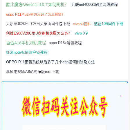
酷比魔方iWork11-i16-T如何刷机？
九联unt400G1刷全网通教程
oppo R11Plusk密码忘记了怎么解锁？
贝尔RG020ET-CA当贝桌面固件包下载
魅蓝10S固件下载
vivo v3固件
创维E900V20C用U盘刷机失败怎么办？
vivo X9
百合A18手机刷机教程
oppo R15x解锁教程
红米note4x解账户锁教程
OPPO R11更新系统以后多了几个app如何删除及方法
暴风电视55AI5A纯净版rom下载