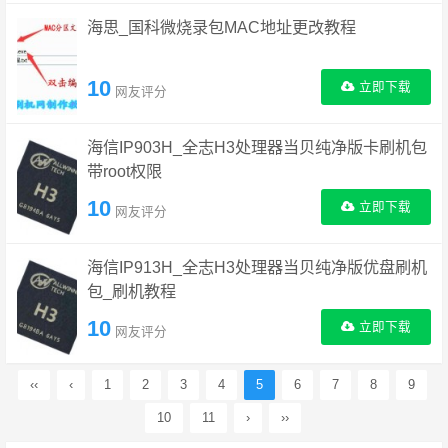
海思_国科微烧录包MAC地址更改教程
10
立即下载
网友评分
海信IP903H_全志H3处理器当贝纯净版卡刷机包
带root权限
10
立即下载
网友评分
海信IP913H_全志H3处理器当贝纯净版优盘刷机
包_刷机教程
10
立即下载
网友评分
‹‹
‹
1
2
3
4
5
6
7
8
9
10
11
›
››