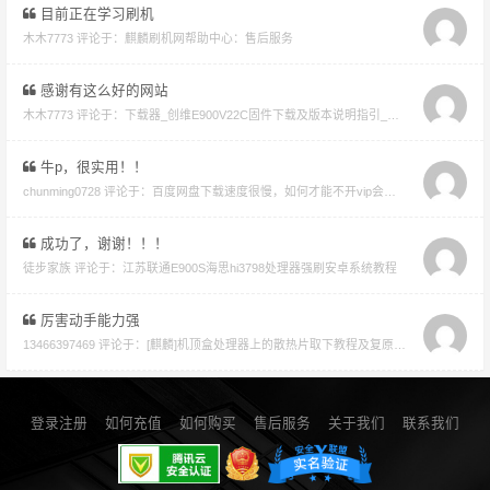
目前正在学习刷机
木木7773 评论于：
麒麟刷机网帮助中心：售后服务
感谢有这么好的网站
木木7773 评论于：
下载器_创维E900V22C固件下载及版本说明指引_看好在下载避免刷成砖
牛p，很实用！！
chunming0728 评论于：
百度网盘下载速度很慢，如何才能不开vip会员就能享受高速下载的教程
成功了，谢谢！！！
徒步家族 评论于：
江苏联通E900S海思hi3798处理器强刷安卓系统教程
厉害动手能力强
13466397469 评论于：
[麒麟]机顶盒处理器上的散热片取下教程及复原教程
登录注册
如何充值
如何购买
售后服务
关于我们
联系我们