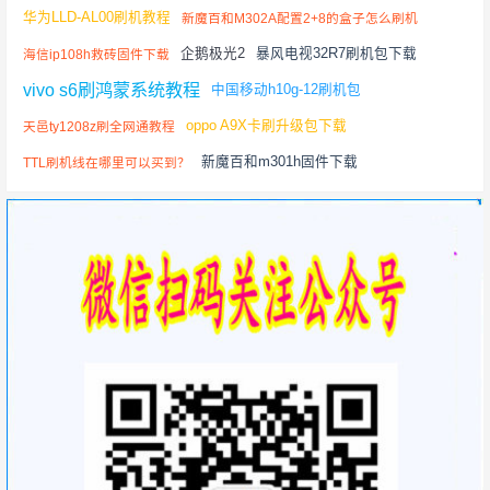
华为LLD-AL00刷机教程
新魔百和M302A配置2+8的盒子怎么刷机
企鹅极光2
暴风电视32R7刷机包下载
海信ip108h救砖固件下载
vivo s6刷鸿蒙系统教程
中国移动h10g-12刷机包
oppo A9X卡刷升级包下载
天邑ty1208z刷全网通教程
新魔百和m301h固件下载
TTL刷机线在哪里可以买到？